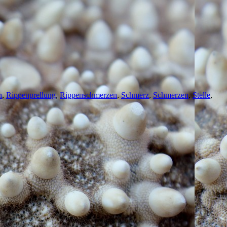
n
,
Rippenprellung
,
Rippenschmerzen
,
Schmerz
,
Schmerzen
,
Stelle
,