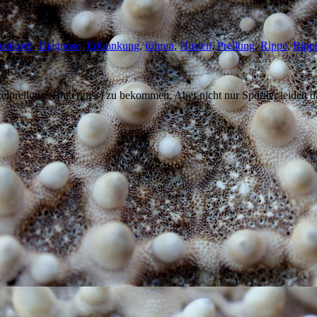
ustkorb
,
Diagnose
,
Erkrankung
,
führen
,
Husten
,
Prellung
,
Rippe
,
Ripp
kelprellung (Bluterguss) zu bekommen. Aber nicht nur Sportler leiden