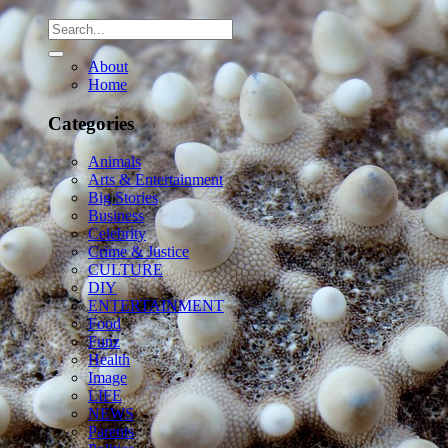
About
Home
Categories
Animals
Arts & Entertainment
Big Stories
Business
Celebrity
Crime & Justice
CULTURE
DIY
ENTERTAINMENT
Food
Funz
Health
Image
LIFE
NEWS
Parents