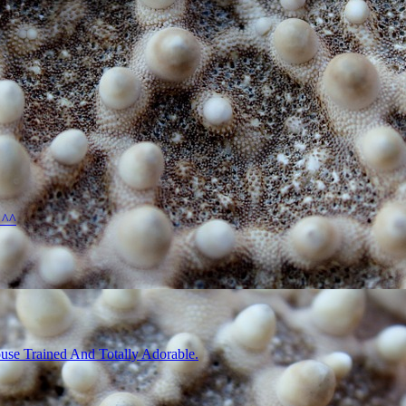
 ^^
use Trained And Totally Adorable.