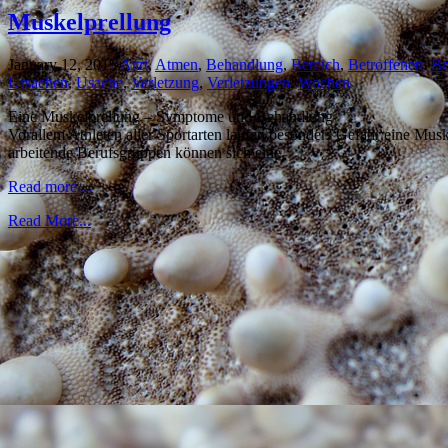
Muskelprellung
January 12, 2015
Arzt
,
Atmen
,
Behandlung
,
Bereich
,
Betroffenen
,
Br
Ursachen
,
Usache
,
Verletzung
,
Verletzungen
,
Wochen
Eine Muskelprellung – Symptome und Behandlung
Vorallem Athleten aller Sportarten laufen besonders Gefahr eine Mus
arbeitende Berufsgruppen können sich eine
Read more…
Read More...