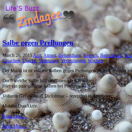
Salbe gegen Prellungen
March 20, 2015
Arzt
,
Atmen
,
Behandlung
,
Bereich
,
Betroffenen
,
Bru
Ursachen
,
Usache
,
Verletzung
,
Verletzungen
,
Wochen
Der Markt ist ist voll mit Salben gegen Prellungen. Jeder Hersteller me
Doch welche Salbe hilft mir/Ihnen am schnellsten?
Hier ein paar gängige Salben bei Prellungen
Voltaren GelWirkstoff Diclofenac – rezeptfrei in Apotheke.
Mobilat DuoAktiv
Read more…
Read More...