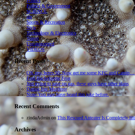
Politics
Politics & Government
SCIENCE
sln
Sports & Recreation
Style
Technology & Electronics
Travel
Uncategorized
VIDEOS
Recent Posts
OK pro, heres 50. Now get me some KFC and Catnip…
Foul Bachelorette Frog
Just trying to save on gas, these guys have other plans
Dating Site Murderer
Note: You may have heard this joke before.
Recent Comments
zindaAdmin
on
This Rescued Anteater Is Completely Ho
Archives