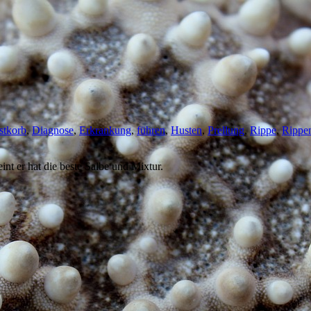
stkorb
,
Diagnose
,
Erkrankung
,
führen
,
Husten
,
Prellung
,
Rippe
,
Rippe
int er hat die beste Salbe und Mixtur.