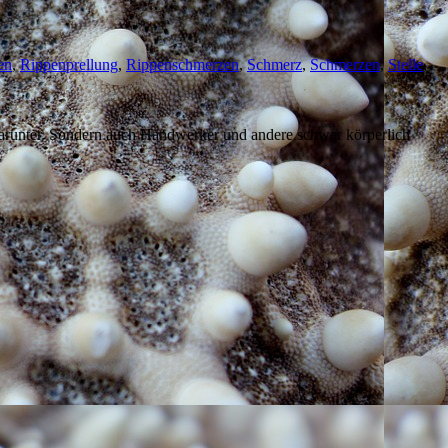
en
,
Rippenprellung
,
Rippenschmerzen
,
Schmerz
,
Schmerzen
,
Stelle
,
 darunter. Sondern auch Handwerker und andere schwer körperlich